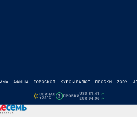
АММА
АФИША
ГОРОСКОП
КУРСЫ ВАЛЮТ
ПРОБКИ
ZODY
И
USD 81,41
СЕЙЧАС
3
ПРОБКИ
+28°C
EUR 94,06