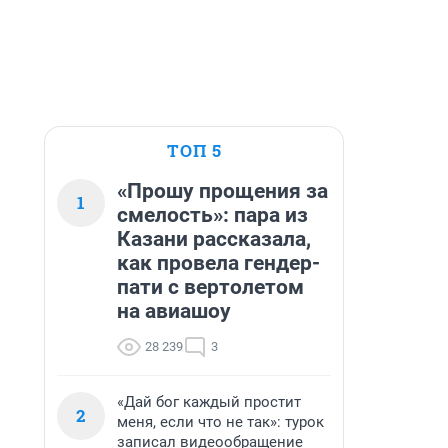
ТОП 5
«Прошу прощения за
1
смелость»: пара из
Казани рассказала,
как провела гендер-
пати с вертолетом
на авиашоу
28 239
3
«Дай бог каждый простит
2
меня, если что не так»: турок
записал видеообращение