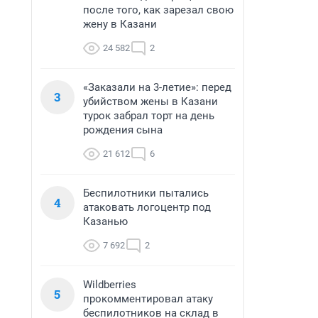
после того, как зарезал свою
жену в Казани
24 582
2
«Заказали на 3-летие»: перед
3
убийством жены в Казани
турок забрал торт на день
рождения сына
21 612
6
Беспилотники пытались
4
атаковать логоцентр под
Казанью
7 692
2
Wildberries
5
прокомментировал атаку
беспилотников на склад в