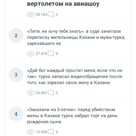
вертолетом на авиашоу
28 163
3
«Лети, не хочу тебя знать»: в суде зачитали
2
переписку жительницы Казани и мужа-турка,
зарезавшего ее
27 419
9
«Дай бог каждый простит меня, если что не
3
так»: турок записал видеообращение после
того, как зарезал свою жену в Казани
24 441
2
«Заказали на 3-летие»: перед убийством
4
жены в Казани турок забрал торт на день
рождения сына
13 504
5