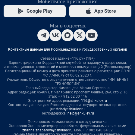
Мобильное приложение
Google Play
App Store
Мы в соцсетях
Контактные данные для Роскомнадзора и государственных органов
Сетевое издание «116.ру» (18+)
Зарегистрировано Федеральной службой по надзору в сфере связи,
информационных технологий и массовых коммуникаций (Роскомнадзор)
Регистрационный номер и дата принятия решения о регистрации: ЭЛ №
ФС 77-84679 от 06.02.2023 г.
Учредитель: Общество с ограниченной ответственностью "ИНТЕРНЕТ
ТЕХНОЛОГИИ"
Главный редактор: Филипцева Мария Сергеевна
Адрес редакции: 454091, г. Челябинск, проспект Ленина, 26А, стр.2, 16
этаж, +7 912 62 00 116
Электронный адрес редакции:
116@shkulev.ru
Контактные данные для Роскомнадзора и государственных органов:
juristchel@shkulev.ru
Техподдержка:
help@shkulev.ru
По вопросам коммерческого сотрудничества:
Жапарова Жанна, менеджер по работе с федеральными клиентами
zhanna.zhaparova@shkulev.ru
, моб. + 7 982 640 34 32
Ревина Мария, директор по работе с федеральными клиентами