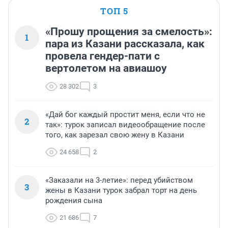
ТОП 5
«Прошу прощения за смелость»:
1
пара из Казани рассказала, как
провела гендер-пати с
вертолетом на авиашоу
28 302
3
«Дай бог каждый простит меня, если что не
2
так»: турок записал видеообращение после
того, как зарезал свою жену в Казани
24 658
2
«Заказали на 3-летие»: перед убийством
3
жены в Казани турок забрал торт на день
рождения сына
21 686
7