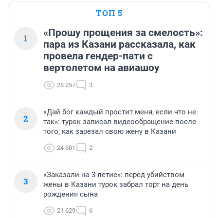
ТОП 5
«Прошу прощения за смелость»:
1
пара из Казани рассказала, как
провела гендер-пати с
вертолетом на авиашоу
28 257
3
«Дай бог каждый простит меня, если что не
2
так»: турок записал видеообращение после
того, как зарезал свою жену в Казани
24 601
2
«Заказали на 3-летие»: перед убийством
3
жены в Казани турок забрал торт на день
рождения сына
21 629
6