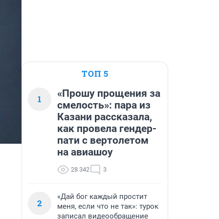
ТОП 5
«Прошу прощения за
1
смелость»: пара из
Казани рассказала,
как провела гендер-
пати с вертолетом
на авиашоу
28 342
3
«Дай бог каждый простит
2
меня, если что не так»: турок
записал видеообращение