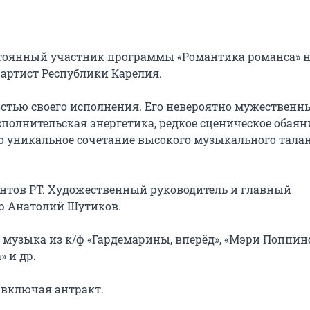
остоянный участник программы «Романтика романса» н
артист Республики Карелия.

тью своего исполнения. Его невероятно мужественны
полнительская энергетика, редкое сценическое обаяни
о уникальное сочетание высокого музыкального талан
нтов РТ. Художественный руководитель и главный 
р Анатолий Шутиков.

узыка из к/ф «Гардемарины, вперёд», «Мэри Поппинс,
 и др.

, включая антракт.