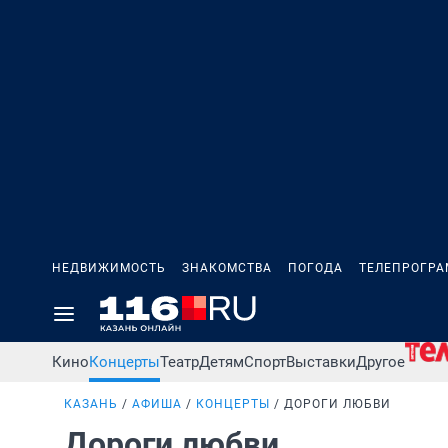
НЕДВИЖИМОСТЬ
ЗНАКОМСТВА
ПОГОДА
ТЕЛЕПРОГР
Кино
Концерты
Театр
Детям
Спорт
Выставки
Другое
КАЗАНЬ
АФИША
КОНЦЕРТЫ
ДОРОГИ ЛЮБВИ
Дороги любви