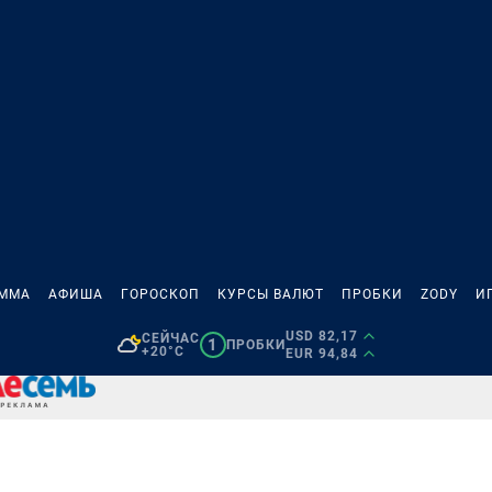
АММА
АФИША
ГОРОСКОП
КУРСЫ ВАЛЮТ
ПРОБКИ
ZODY
И
USD 82,17
СЕЙЧАС
1
ПРОБКИ
+20°C
EUR 94,84