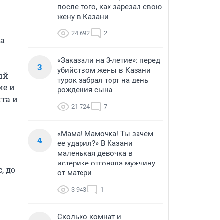
после того, как зарезал свою
жену в Казани
24 692
2
а 
«Заказали на 3-летие»: перед
3
убийством жены в Казани
й 
турок забрал торт на день
е и 
рождения сына
та и 
21 724
7
«Мама! Мамочка! Ты зачем
4
ее ударил?» В Казани
маленькая девочка в
истерике отгоняла мужчину
 до 
от матери
3 943
1
Сколько комнат и