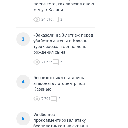
после того, как зарезал свою
жену в Казани
24 596
2
«Заказали на 3-летие»: перед
3
убийством жены в Казани
турок забрал торт на день
рождения сына
21 626
6
Беспилотники пытались
4
атаковать логоцентр под
Казанью
7 704
2
Wildberries
5
прокомментировал атаку
беспилотников на склад в