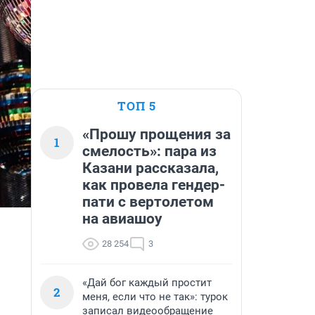
ТОП 5
«Прошу прощения за
1
смелость»: пара из
Казани рассказала,
как провела гендер-
пати с вертолетом
на авиашоу
28 254
3
«Дай бог каждый простит
2
меня, если что не так»: турок
записал видеообращение