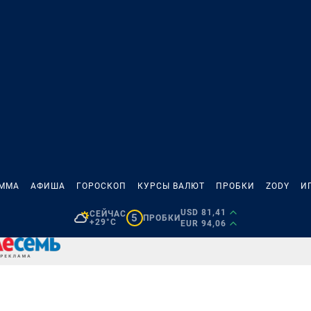
АММА
АФИША
ГОРОСКОП
КУРСЫ ВАЛЮТ
ПРОБКИ
ZODY
И
USD 81,41
СЕЙЧАС
5
ПРОБКИ
+29°C
EUR 94,06