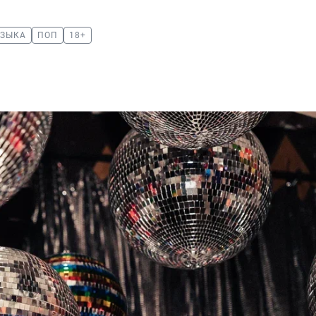
УЗЫКА
ПОП
18+