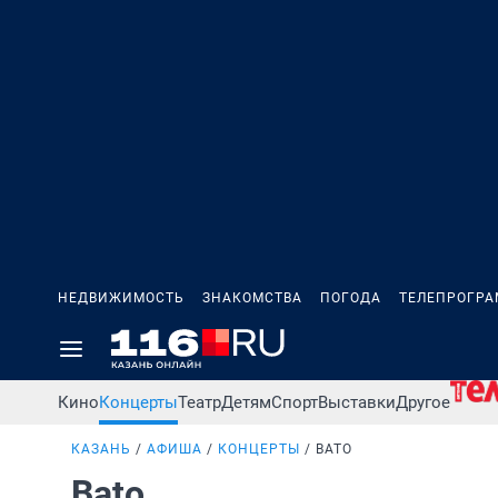
НЕДВИЖИМОСТЬ
ЗНАКОМСТВА
ПОГОДА
ТЕЛЕПРОГР
Кино
Концерты
Театр
Детям
Спорт
Выставки
Другое
КАЗАНЬ
АФИША
КОНЦЕРТЫ
BATO
Bato