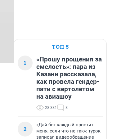
ТОП 5
«Прошу прощения за
1
смелость»: пара из
Казани рассказала,
как провела гендер-
пати с вертолетом
на авиашоу
28 331
3
«Дай бог каждый простит
2
меня, если что не так»: турок
записал видеообращение