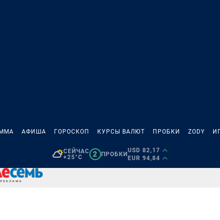
АММА
АФИША
ГОРОСКОП
КУРСЫ ВАЛЮТ
ПРОБКИ
ZODY
И
USD 82,17
СЕЙЧАС
2
ПРОБКИ
+25°C
EUR 94,84