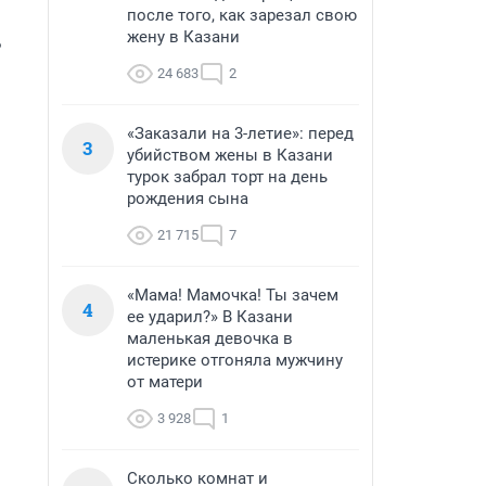
после того, как зарезал свою
жену в Казани
 
24 683
2
«Заказали на 3-летие»: перед
3
убийством жены в Казани
турок забрал торт на день
рождения сына
21 715
7
«Мама! Мамочка! Ты зачем
4
ее ударил?» В Казани
маленькая девочка в
истерике отгоняла мужчину
от матери
3 928
1
Сколько комнат и