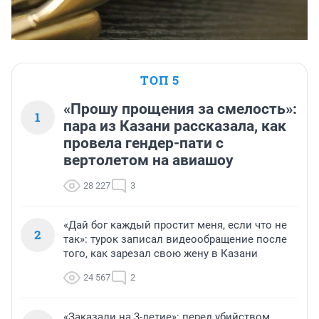
ТОП 5
«Прошу прощения за смелость»:
1
пара из Казани рассказала, как
провела гендер-пати с
вертолетом на авиашоу
28 227
3
«Дай бог каждый простит меня, если что не
2
так»: турок записал видеообращение после
того, как зарезал свою жену в Казани
24 567
2
«Заказали на 3-летие»: перед убийством