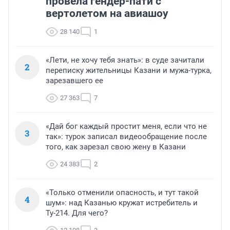
провела гендер-пати с
вертолетом на авиашоу
28 140
1
«Лети, не хочу тебя знать»: в суде зачитали
2
переписку жительницы Казани и мужа-турка,
зарезавшего ее
27 363
7
«Дай бог каждый простит меня, если что не
3
так»: турок записал видеообращение после
того, как зарезал свою жену в Казани
24 383
2
«Только отменили опасность, и тут такой
4
шум»: над Казанью кружат истребитель и
Ту-214. Для чего?