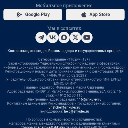
Мобильное приложение
Google Play
App Store
Мы в соцсетях
Контактные данные для Роскомнадзора и государственных органов
Сетевое издание «116.ру» (18+)
Зарегистрировано Федеральной службой по надзору в сфере связи,
информационных технологий и массовых коммуникаций (Роскомнадзор)
Регистрационный номер и дата принятия решения о регистрации: ЭЛ №
ФС 77-84679 от 06.02.2023 г.
Учредитель: Общество с ограниченной ответственностью "ИНТЕРНЕТ
ТЕХНОЛОГИИ"
Главный редактор: Филипцева Мария Сергеевна
Адрес редакции: 454091, г. Челябинск, проспект Ленина, 26А, стр.2, 16
этаж, +7 912 62 00 116
Электронный адрес редакции:
116@shkulev.ru
Контактные данные для Роскомнадзора и государственных органов:
juristchel@shkulev.ru
Техподдержка:
help@shkulev.ru
По вопросам коммерческого сотрудничества:
Жапарова Жанна, менеджер по работе с федеральными клиентами
zhanna.zhaparova@shkulev.ru
, моб. + 7 982 640 34 32