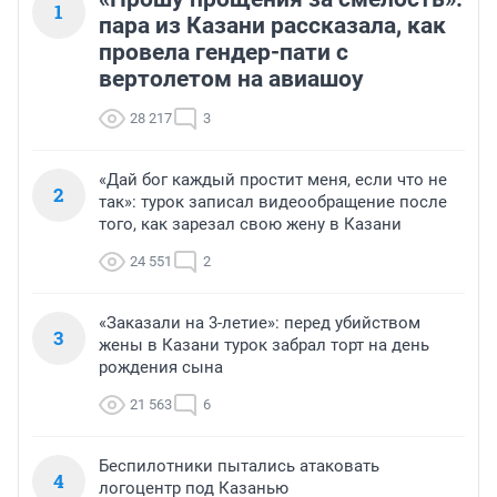
1
пара из Казани рассказала, как
провела гендер-пати с
вертолетом на авиашоу
28 217
3
«Дай бог каждый простит меня, если что не
2
так»: турок записал видеообращение после
того, как зарезал свою жену в Казани
24 551
2
«Заказали на 3-летие»: перед убийством
3
жены в Казани турок забрал торт на день
рождения сына
21 563
6
Беспилотники пытались атаковать
4
логоцентр под Казанью