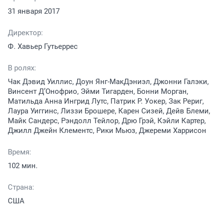
31 января 2017
Директор:
Ф. Хавьер Гутьеррес
В ролях:
Чак Дэвид Уиллис, Доун Янг-МакДэниэл, Джонни Галэки,
Винсент Д’Онофрио, Эйми Тигарден, Бонни Морган,
Матильда Анна Ингрид Лутс, Патрик Р. Уокер, Зак Рериг,
Лаура Уиггинс, Лиззи Брошере, Карен Сизей, Дейв Блеми,
Майк Сандерс, Рэндолл Тейлор, Дрю Грэй, Кэйли Картер,
Джилл Джейн Клементс, Рики Мьюз, Джереми Харрисон
Время:
102 мин.
Страна:
США