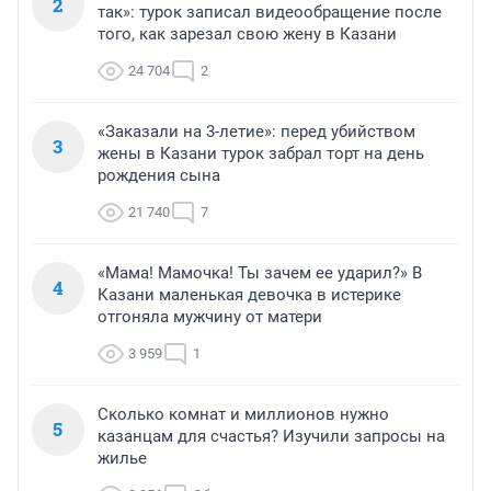
2
так»: турок записал видеообращение после
того, как зарезал свою жену в Казани
24 704
2
«Заказали на 3-летие»: перед убийством
3
жены в Казани турок забрал торт на день
рождения сына
21 740
7
«Мама! Мамочка! Ты зачем ее ударил?» В
4
Казани маленькая девочка в истерике
отгоняла мужчину от матери
3 959
1
Сколько комнат и миллионов нужно
5
казанцам для счастья? Изучили запросы на
жилье