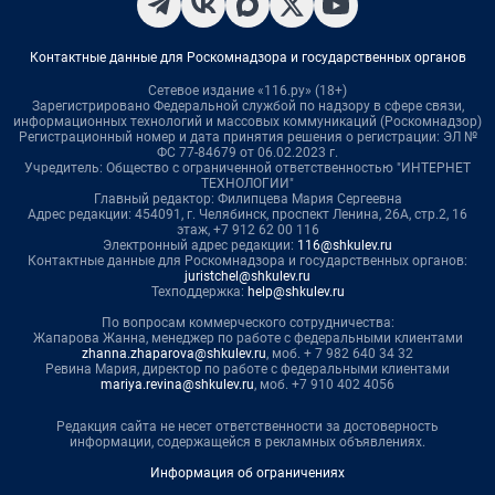
Контактные данные для Роскомнадзора и государственных органов
Сетевое издание «116.ру» (18+)
Зарегистрировано Федеральной службой по надзору в сфере связи,
информационных технологий и массовых коммуникаций (Роскомнадзор)
Регистрационный номер и дата принятия решения о регистрации: ЭЛ №
ФС 77-84679 от 06.02.2023 г.
Учредитель: Общество с ограниченной ответственностью "ИНТЕРНЕТ
ТЕХНОЛОГИИ"
Главный редактор: Филипцева Мария Сергеевна
Адрес редакции: 454091, г. Челябинск, проспект Ленина, 26А, стр.2, 16
этаж, +7 912 62 00 116
Электронный адрес редакции:
116@shkulev.ru
Контактные данные для Роскомнадзора и государственных органов:
juristchel@shkulev.ru
Техподдержка:
help@shkulev.ru
По вопросам коммерческого сотрудничества:
Жапарова Жанна, менеджер по работе с федеральными клиентами
zhanna.zhaparova@shkulev.ru
, моб. + 7 982 640 34 32
Ревина Мария, директор по работе с федеральными клиентами
mariya.revina@shkulev.ru
, моб. +7 910 402 4056
Редакция сайта не несет ответственности за достоверность
информации, содержащейся в рекламных объявлениях.
Информация об ограничениях