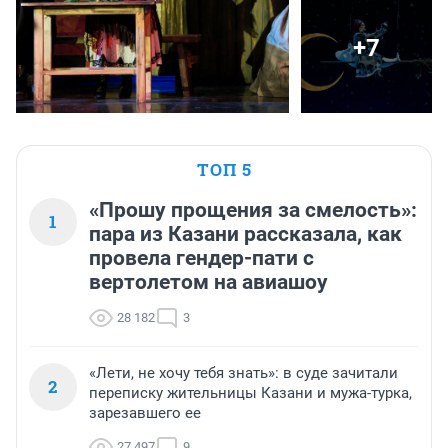
+7
ТОП 5
«Прошу прощения за смелость»:
1
пара из Казани рассказала, как
провела гендер-пати с
вертолетом на авиашоу
28 182
3
«Лети, не хочу тебя знать»: в суде зачитали
2
переписку жительницы Казани и мужа-турка,
зарезавшего ее
27 497
9