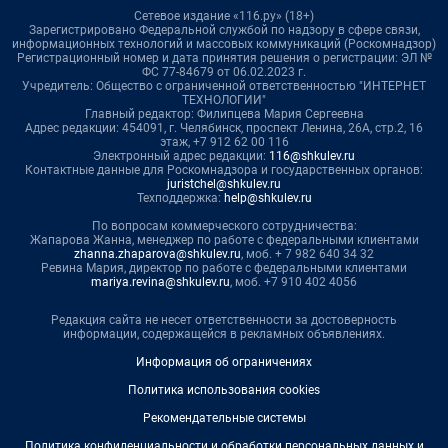
Сетевое издание «116.ру» (18+)
Зарегистрировано Федеральной службой по надзору в сфере связи,
информационных технологий и массовых коммуникаций (Роскомнадзор)
Регистрационный номер и дата принятия решения о регистрации: ЭЛ №
ФС 77-84679 от 06.02.2023 г.
Учредитель: Общество с ограниченной ответственностью "ИНТЕРНЕТ
ТЕХНОЛОГИИ"
Главный редактор: Филипцева Мария Сергеевна
Адрес редакции: 454091, г. Челябинск, проспект Ленина, 26А, стр.2, 16
этаж, +7 912 62 00 116
Электронный адрес редакции:
116@shkulev.ru
Контактные данные для Роскомнадзора и государственных органов:
juristchel@shkulev.ru
Техподдержка:
help@shkulev.ru
По вопросам коммерческого сотрудничества:
Жапарова Жанна, менеджер по работе с федеральными клиентами
zhanna.zhaparova@shkulev.ru
, моб. + 7 982 640 34 32
Ревина Мария, директор по работе с федеральными клиентами
mariya.revina@shkulev.ru
, моб. +7 910 402 4056
Редакция сайта не несет ответственности за достоверность
информации, содержащейся в рекламных объявлениях.
Информация об ограничениях
Политика использования cookies
Рекомендательные системы
Политика конфиденциальности и обработки персональных данных и