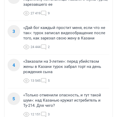
зарезавшего ее
27 419
9
«Дай бог каждый простит меня, если что не
3
так»: турок записал видеообращение после
того, как зарезал свою жену в Казани
24 444
2
«Заказали на 3-летие»: перед убийством
4
жены в Казани турок забрал торт на день
рождения сына
13 545
5
«Только отменили опасность, и тут такой
5
шум»: над Казанью кружат истребитель и
Ту-214. Для чего?
12 151
3