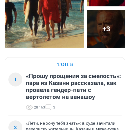
+3
ТОП 5
«Прошу прощения за смелость»:
1
пара из Казани рассказала, как
провела гендер-пати с
вертолетом на авиашоу
28 163
3
«Лети, не хочу тебя знать»: в суде зачитали
2
переписку жительницы Казани и мужа-турка,