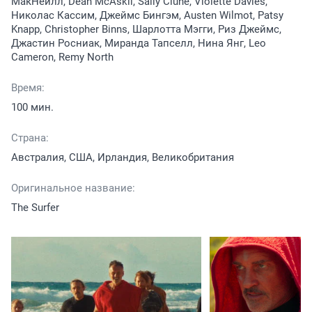
МакНейлл, Dean McAskil, Sally Clune, Violette Davies,
Николас Кассим, Джеймс Бингэм, Austen Wilmot, Patsy
Knapp, Christopher Binns, Шарлотта Мэгги, Риз Джеймс,
Джастин Росниак, Миранда Тапселл, Нина Янг, Leo
Cameron, Remy North
Время:
100 мин.
Страна:
Австралия, США, Ирландия, Великобритания
Оригинальное название:
The Surfer