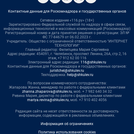
Контактные данные для Роскомнадзора и государственных органов
Сетевое издание «116.ру» (18+)
Зарегистрировано Федеральной службой по надзору в сфере связи,
информационных технологий и массовых коммуникаций (Роскомнадзор)
Регистрационный номер и дата принятия решения о регистрации: ЭЛ №
ФС 77-84679 от 06.02.2023 г.
Учредитель: Общество с ограниченной ответственностью "ИНТЕРНЕТ
ТЕХНОЛОГИИ"
Главный редактор: Филипцева Мария Сергеевна
Адрес редакции: 454091, г. Челябинск, проспект Ленина, 26А, стр.2, 16
этаж, +7 912 62 00 116
Электронный адрес редакции:
116@shkulev.ru
Контактные данные для Роскомнадзора и государственных органов:
juristchel@shkulev.ru
Техподдержка:
help@shkulev.ru
По вопросам коммерческого сотрудничества:
Жапарова Жанна, менеджер по работе с федеральными клиентами
zhanna.zhaparova@shkulev.ru
, моб. + 7 982 640 34 32
Ревина Мария, директор по работе с федеральными клиентами
mariya.revina@shkulev.ru
, моб. +7 910 402 4056
Редакция сайта не несет ответственности за достоверность
информации, содержащейся в рекламных объявлениях.
Информация об ограничениях
Политика использования cookies