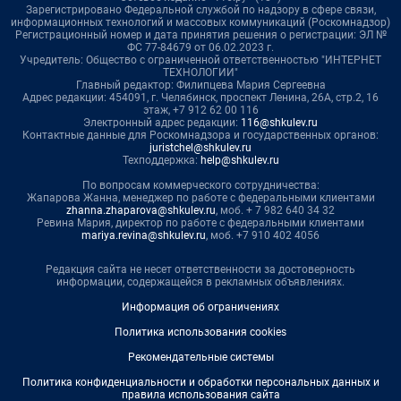
Зарегистрировано Федеральной службой по надзору в сфере связи,
информационных технологий и массовых коммуникаций (Роскомнадзор)
Регистрационный номер и дата принятия решения о регистрации: ЭЛ №
ФС 77-84679 от 06.02.2023 г.
Учредитель: Общество с ограниченной ответственностью "ИНТЕРНЕТ
ТЕХНОЛОГИИ"
Главный редактор: Филипцева Мария Сергеевна
Адрес редакции: 454091, г. Челябинск, проспект Ленина, 26А, стр.2, 16
этаж, +7 912 62 00 116
Электронный адрес редакции:
116@shkulev.ru
Контактные данные для Роскомнадзора и государственных органов:
juristchel@shkulev.ru
Техподдержка:
help@shkulev.ru
По вопросам коммерческого сотрудничества:
Жапарова Жанна, менеджер по работе с федеральными клиентами
zhanna.zhaparova@shkulev.ru
, моб. + 7 982 640 34 32
Ревина Мария, директор по работе с федеральными клиентами
mariya.revina@shkulev.ru
, моб. +7 910 402 4056
Редакция сайта не несет ответственности за достоверность
информации, содержащейся в рекламных объявлениях.
Информация об ограничениях
Политика использования cookies
Рекомендательные системы
Политика конфиденциальности и обработки персональных данных и
правила использования сайта