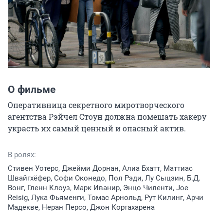
О фильме
Оперативница секретного миротворческого 
агентства Рэйчел Стоун должна помешать хакеру 
украсть их самый ценный и опасный актив.
В ролях:
Стивен Уотерс, Джейми Дорнан, Алиа Бхатт, Маттиас
Швайгхёфер, Софи Оконедо, Пол Рэди, Лу Сыцзин, Б.Д.
Вонг, Гленн Клоуз, Марк Иванир, Энцо Чиленти, Joe
Reisig, Лука Фьяменги, Томас Арнольд, Рут Килинг, Арчи
Мадекве, Неран Персо, Джон Кортахарена