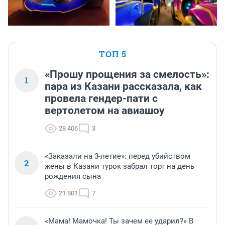
ТОП 5
«Прошу прощения за смелость»:
1
пара из Казани рассказала, как
провела гендер-пати с
вертолетом на авиашоу
28 406
3
«Заказали на 3-летие»: перед убийством
2
жены в Казани турок забрал торт на день
рождения сына
21 801
7
«Мама! Мамочка! Ты зачем ее ударил?» В