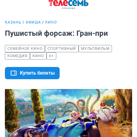
КАЗАНЬ
АФИША
КИНО
Пушистый форсаж: Гран-при
СЕМЕЙНОЕ КИНО
СПОРТИВНЫЙ
МУЛЬТФИЛЬМ
КОМЕДИЯ
КИНО
6+
Купить билеты