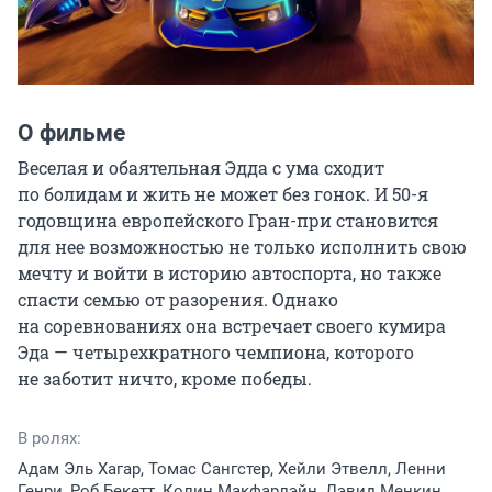
О фильме
Веселая и обаятельная Эдда с ума сходит 
по болидам и жить не может без гонок. И 50-я 
годовщина европейского Гран-при становится 
для нее возможностью не только исполнить свою 
мечту и войти в историю автоспорта, но также 
спасти семью от разорения. Однако 
на соревнованиях она встречает своего кумира 
Эда — четырехкратного чемпиона, которого 
не заботит ничто, кроме победы.
В ролях:
Адам Эль Хагар, Томас Сангстер, Хейли Этвелл, Ленни
Генри, Роб Бекетт, Колин Макфарлэйн, Дэвид Менкин,