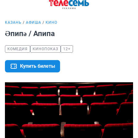
КАЗАНЬ
АФИША
КИНО
Әпипә / Апипа
КОМЕДИЯ
КИНОПОКАЗ
12+
Купить билеты