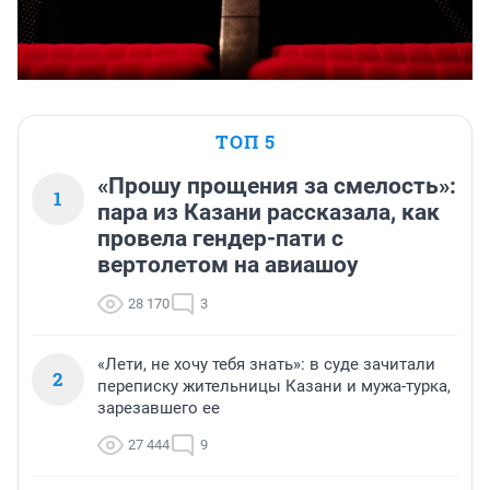
ТОП 5
«Прошу прощения за смелость»:
1
пара из Казани рассказала, как
провела гендер-пати с
вертолетом на авиашоу
28 170
3
«Лети, не хочу тебя знать»: в суде зачитали
2
переписку жительницы Казани и мужа-турка,
зарезавшего ее
27 444
9