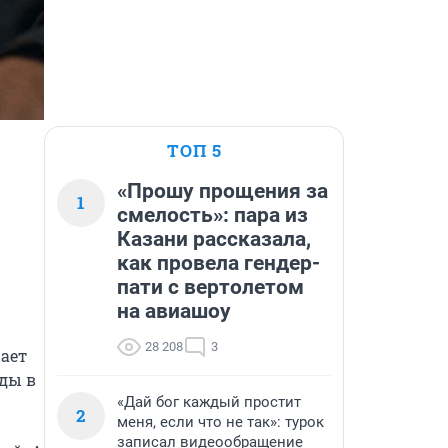
ТОП 5
«Прошу прощения за
1
смелость»: пара из
Казани рассказала,
как провела гендер-
пати с вертолетом
на авиашоу
28 208
3
ает 
ды в 
«Дай бог каждый простит
2
меня, если что не так»: турок
записал видеообращение