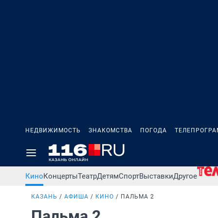
НЕДВИЖИМОСТЬ
ЗНАКОМСТВА
ПОГОДА
ТЕЛЕПРОГР
Кино
Концерты
Театр
Детям
Спорт
Выставки
Другое
КАЗАНЬ
АФИША
КИНО
ПАЛЬМА 2
Пальма 2