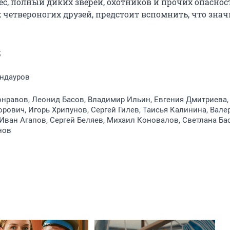
, полный диких зверей, охотников и прочих опасносте
четвероногих друзей, предстоит вспомнить, что значи
5
ндауров
нравов, Леонид Басов, Владимир Ильин, Евгения Дмитриева,
рович, Игорь Хрипунов, Сергей Гилев, Таисья Калинина, Вале
Иван Агапов, Сергей Беляев, Михаил Коновалов, Светлана Ба
нов