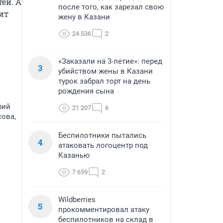
й. А 
после того, как зарезал свою
т 
жену в Казани
24 536
2
«Заказали на 3-летие»: перед
3
убийством жены в Казани
турок забрал торт на день
рождения сына
рий
21 207
6
сова,
Беспилотники пытались
4
атаковать логоцентр под
Казанью
7 659
2
Wildberries
5
прокомментировал атаку
беспилотников на склад в