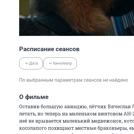
Расписание сеансов
Дата
Кинотеатр
По выбранным параметрам сеансов не найдено
О фильме
Оставив большую авиацию, лётчик Вячеслав Ла
летать, но теперь на маленьком винтовом АН-
неё не врывается маленький медвежонок, котор
косолапого похищают местные браконьеры, ем