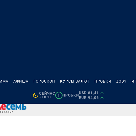
АММА
АФИША
ГОРОСКОП
КУРСЫ ВАЛЮТ
ПРОБКИ
ZODY
И
USD 81,41
СЕЙЧАС
1
ПРОБКИ
+18°C
EUR 94,06