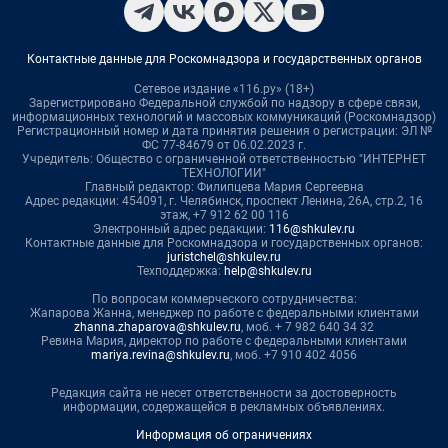
Контактные данные для Роскомнадзора и государственных органов
Сетевое издание «116.ру» (18+)
Зарегистрировано Федеральной службой по надзору в сфере связи,
информационных технологий и массовых коммуникаций (Роскомнадзор)
Регистрационный номер и дата принятия решения о регистрации: ЭЛ №
ФС 77-84679 от 06.02.2023 г.
Учредитель: Общество с ограниченной ответственностью "ИНТЕРНЕТ
ТЕХНОЛОГИИ"
Главный редактор: Филипцева Мария Сергеевна
Адрес редакции: 454091, г. Челябинск, проспект Ленина, 26А, стр.2, 16
этаж, +7 912 62 00 116
Электронный адрес редакции:
116@shkulev.ru
Контактные данные для Роскомнадзора и государственных органов:
juristchel@shkulev.ru
Техподдержка:
help@shkulev.ru
По вопросам коммерческого сотрудничества:
Жапарова Жанна, менеджер по работе с федеральными клиентами
zhanna.zhaparova@shkulev.ru
, моб. + 7 982 640 34 32
Ревина Мария, директор по работе с федеральными клиентами
mariya.revina@shkulev.ru
, моб. +7 910 402 4056
Редакция сайта не несет ответственности за достоверность
информации, содержащейся в рекламных объявлениях.
Информация об ограничениях