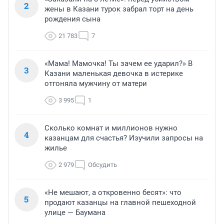
2
жены в Казани турок забрал торт на день
рождения сына
21 783
7
«Мама! Мамочка! Ты зачем ее ударил?» В
3
Казани маленькая девочка в истерике
отгоняла мужчину от матери
3 995
1
Сколько комнат и миллионов нужно
4
казанцам для счастья? Изучили запросы на
жилье
2 979
Обсудить
«Не мешают, а откровенно бесят»: что
5
продают казанцы на главной пешеходной
улице — Баумана