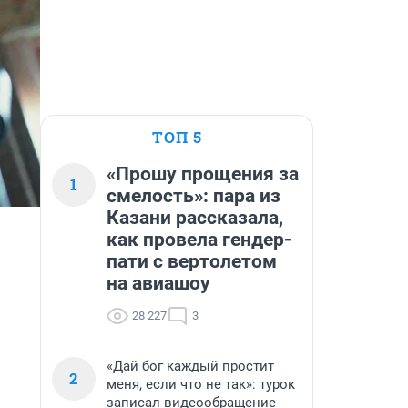
ТОП 5
«Прошу прощения за
1
смелость»: пара из
Казани рассказала,
как провела гендер-
пати с вертолетом
на авиашоу
28 227
3
«Дай бог каждый простит
2
меня, если что не так»: турок
записал видеообращение