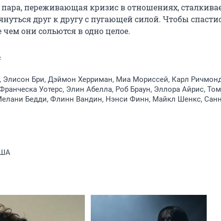
пара, переживающая кризис в отношениях, сталкивает
уться друг к другу с пугающей силой. Чтобы спастись
 чем они сольются в одно целое.
с
 Элисон Бри, Дэймон Херриман, Миа Мориссей, Карл Ричмонд
Франческа Уотерс, Элин Абелла, Роб Браун, Эллора Айрис, Том
елани Бедди, Флинн Вандин, Нэнси Финн, Майкл Шенкс, Санн
США