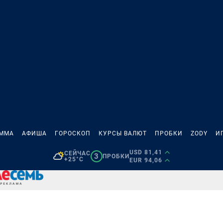
АММА
АФИША
ГОРОСКОП
КУРСЫ ВАЛЮТ
ПРОБКИ
ZODY
И
USD 81,41
СЕЙЧАС
3
ПРОБКИ
+25°C
EUR 94,06