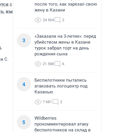
ся с 
после того, как зарезал свою
жену в Казани
, им 
24 564
2
«Заказали на 3-летие»: перед
3
убийством жены в Казани
,
турок забрал торт на день
рождения сына
и С.
21 588
6
Беспилотники пытались
4
атаковать логоцентр под
Казанью
7 681
2
Wildberries
5
прокомментировал атаку
беспилотников на склад в