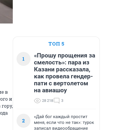
ТОП 5
«Прошу прощения за
1
смелость»: пара из
Казани рассказала,
как провела гендер-
пати с вертолетом
на авиашоу
е в 
го и 
28 218
3
гору, 
ода 
«Дай бог каждый простит
2
меня, если что не так»: турок
записал видеообращение