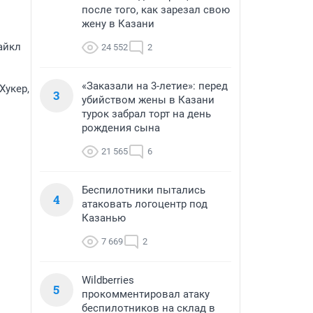
после того, как зарезал свою
жену в Казани
айкл
24 552
2
«Заказали на 3-летие»: перед
Хукер,
3
убийством жены в Казани
турок забрал торт на день
рождения сына
21 565
6
Беспилотники пытались
4
атаковать логоцентр под
Казанью
7 669
2
Wildberries
5
прокомментировал атаку
беспилотников на склад в