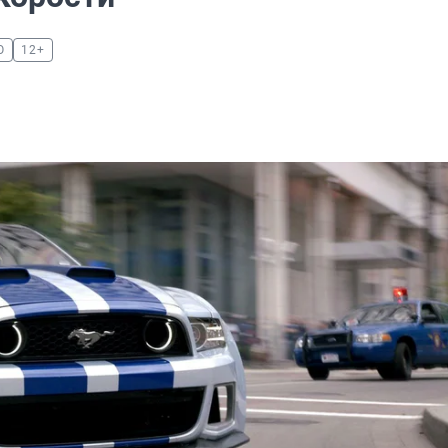
О
12+