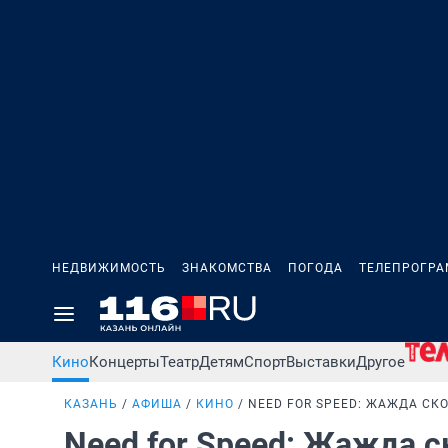
НЕДВИЖИМОСТЬ
ЗНАКОМСТВА
ПОГОДА
ТЕЛЕПРОГР
Кино
Концерты
Театр
Детям
Спорт
Выставки
Другое
КАЗАНЬ
АФИША
КИНО
NEED FOR SPEED: ЖАЖДА СК
Need for Speed: Жажда 