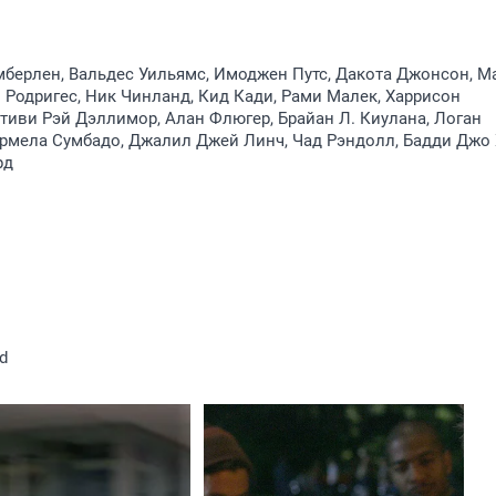
мберлен, Вальдес Уильямс, Имоджен Путс, Дакота Джонсон, М
 Родригес, Ник Чинланд, Кид Кади, Рами Малек, Харрисон
Стиви Рэй Дэллимор, Алан Флюгер, Брайан Л. Киулана, Логан
рмела Сумбадо, Джалил Джей Линч, Чад Рэндолл, Бадди Джо 
рд
d