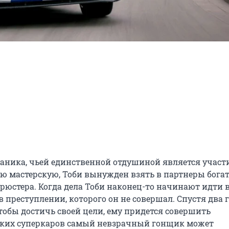
аника, чьей единственной отдушиной является участи
 мастерскую, Тоби вынужден взять в партнеры богато
юстера. Когда дела Тоби наконец-то начинают идти в 
 преступлении, которого он не совершал. Спустя два г
обы достичь своей цели, ему придется совершить 
оских суперкаров самый невзрачный гонщик может 