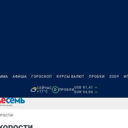
АММА
АФИША
ГОРОСКОП
КУРСЫ ВАЛЮТ
ПРОБКИ
ZODY
И
USD 81,41
СЕЙЧАС
0
ПРОБКИ
+17°C
EUR 94,06
ОРОСТИ
скорости