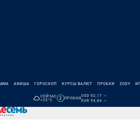
АММА
АФИША
ГОРОСКОП
КУРСЫ ВАЛЮТ
ПРОБКИ
ZODY
И
USD 82,17
СЕЙЧАС
2
ПРОБКИ
+25°C
EUR 94,84