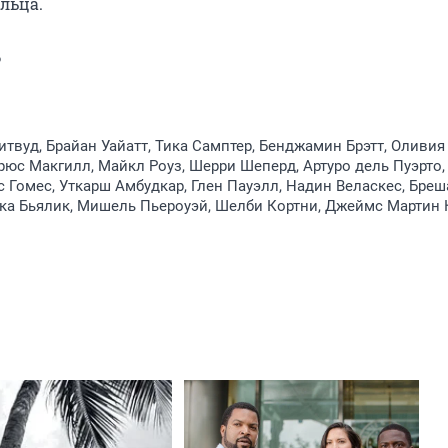
льца.
6
твуд, Брайан Уайатт, Тика Самптер, Бенджамин Брэтт, Оливия
рюс Макгилл, Майкл Роуз, Шерри Шеперд, Артуро дель Пуэрто,
с Гомес, Уткарш Амбудкар, Глен Пауэлл, Надин Веласкес, Бреш
ика Бьялик, Мишель Пьероуэй, Шелби Кортни, Джеймс Мартин