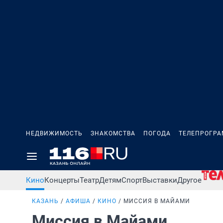
НЕДВИЖИМОСТЬ
ЗНАКОМСТВА
ПОГОДА
ТЕЛЕПРОГР
Кино
Концерты
Театр
Детям
Спорт
Выставки
Другое
КАЗАНЬ
АФИША
КИНО
МИССИЯ В МАЙАМИ
Миссия в Майами