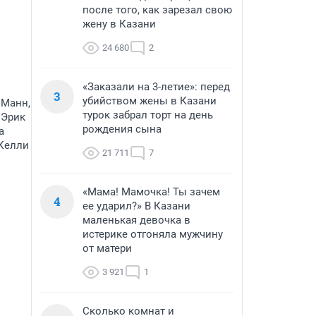
после того, как зарезал свою
жену в Казани
24 680
2
«Заказали на 3-летие»: перед
3
убийством жены в Казани
 Манн,
турок забрал торт на день
 Эрик
рождения сына
а
 Келли
21 711
7
«Мама! Мамочка! Ты зачем
4
ее ударил?» В Казани
маленькая девочка в
истерике отгоняла мужчину
от матери
3 921
1
Сколько комнат и