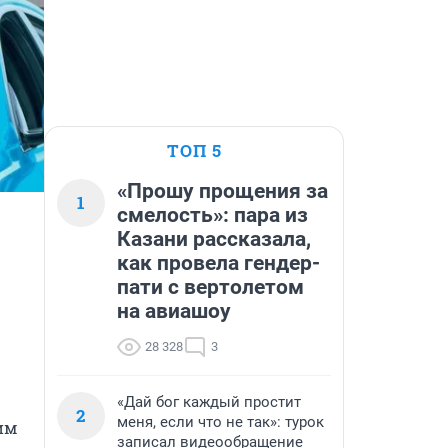
ТОП 5
«Прошу прощения за
1
смелость»: пара из
Казани рассказала,
как провела гендер-
пати с вертолетом
на авиашоу
28 328
3
«Дай бог каждый простит
2
меня, если что не так»: турок
м 
записал видеообращение