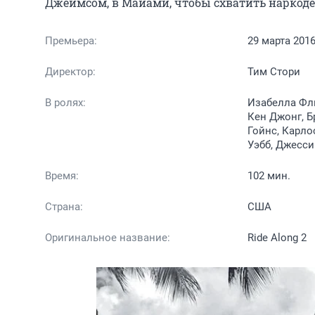
Джеймсом, в Майами, чтобы схватить наркоде
Премьера:
29 марта 201
Директор:
Тим Стори
В ролях:
Изабелла Фли
Кен Джонг, Б
Гойнс, Карло
Уэбб, Джесс
Время:
102 мин.
Страна:
США
Оригинальное название:
Ride Along 2