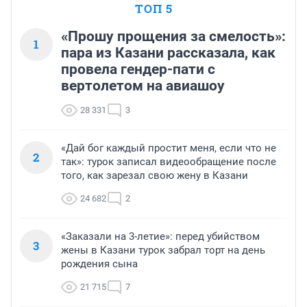
ТОП 5
«Прошу прощения за смелость»:
1
пара из Казани рассказала, как
провела гендер-пати с
вертолетом на авиашоу
28 331
3
«Дай бог каждый простит меня, если что не
2
так»: турок записал видеообращение после
того, как зарезал свою жену в Казани
24 682
2
«Заказали на 3-летие»: перед убийством
3
жены в Казани турок забрал торт на день
рождения сына
21 715
7