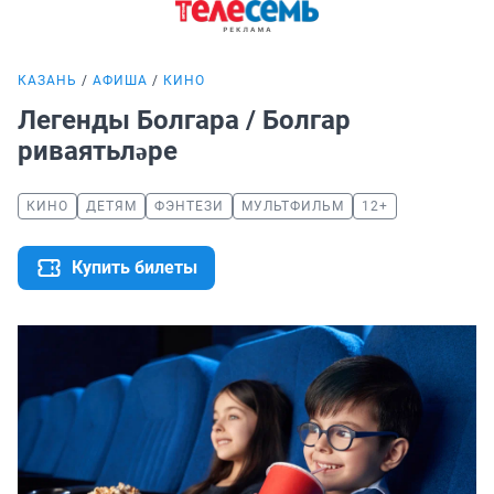
КАЗАНЬ
АФИША
КИНО
Легенды Болгара / Болгар
риваятьләре
КИНО
ДЕТЯМ
ФЭНТЕЗИ
МУЛЬТФИЛЬМ
12+
Купить билеты