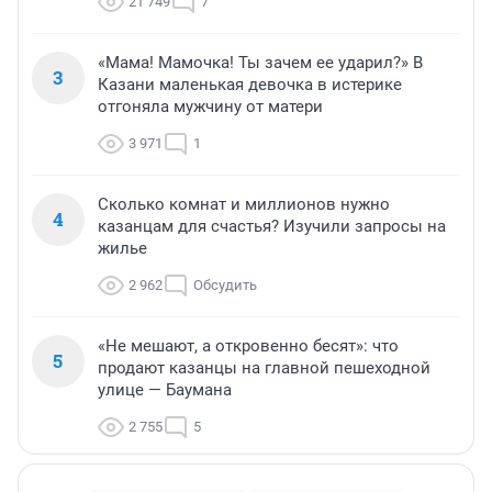
21 749
7
«Мама! Мамочка! Ты зачем ее ударил?» В
3
Казани маленькая девочка в истерике
отгоняла мужчину от матери
3 971
1
Сколько комнат и миллионов нужно
4
казанцам для счастья? Изучили запросы на
жилье
2 962
Обсудить
«Не мешают, а откровенно бесят»: что
5
продают казанцы на главной пешеходной
улице — Баумана
2 755
5