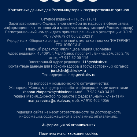
Контактные данные для Роскомнадзора и государственных органов
Сетевое издание «116.ру» (18+)
Зарегистрировано Федеральной службой по надзору в сфере связи,
информационных технологий и массовых коммуникаций (Роскомнадзор)
Регистрационный номер и дата принятия решения о регистрации: ЭЛ №
ФС 77-84679 от 06.02.2023 г.
Учредитель: Общество с ограниченной ответственностью "ИНТЕРНЕТ
ТЕХНОЛОГИИ"
Главный редактор: Филипцева Мария Сергеевна
Адрес редакции: 454091, г. Челябинск, проспект Ленина, 26А, стр.2, 16
этаж, +7 912 62 00 116
Электронный адрес редакции:
116@shkulev.ru
Контактные данные для Роскомнадзора и государственных органов:
juristchel@shkulev.ru
Техподдержка:
help@shkulev.ru
По вопросам коммерческого сотрудничества:
Жапарова Жанна, менеджер по работе с федеральными клиентами
zhanna.zhaparova@shkulev.ru
, моб. + 7 982 640 34 32
Ревина Мария, директор по работе с федеральными клиентами
mariya.revina@shkulev.ru
, моб. +7 910 402 4056
Редакция сайта не несет ответственности за достоверность
информации, содержащейся в рекламных объявлениях.
Информация об ограничениях
Политика использования cookies