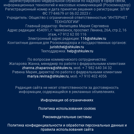
Зарегистрировано Федеральной службой по надзору в сфере связи,
информационных технологий и массовых коммуникаций (Роскомнадзор)
Регистрационный номер и дата принятия решения о регистрации: ЭЛ №
ФС 77-84679 от 06.02.2023 г.
Учредитель: Общество с ограниченной ответственностью "ИНТЕРНЕТ
ТЕХНОЛОГИИ"
Главный редактор: Филипцева Мария Сергеевна
Адрес редакции: 454091, г. Челябинск, проспект Ленина, 26А, стр.2, 16
этаж, +7 912 62 00 116
Электронный адрес редакции:
116@shkulev.ru
Контактные данные для Роскомнадзора и государственных органов:
juristchel@shkulev.ru
Техподдержка:
help@shkulev.ru
По вопросам коммерческого сотрудничества:
Жапарова Жанна, менеджер по работе с федеральными клиентами
zhanna.zhaparova@shkulev.ru
, моб. + 7 982 640 34 32
Ревина Мария, директор по работе с федеральными клиентами
mariya.revina@shkulev.ru
, моб. +7 910 402 4056
Редакция сайта не несет ответственности за достоверность
информации, содержащейся в рекламных объявлениях.
Информация об ограничениях
Политика использования cookies
Рекомендательные системы
Политика конфиденциальности и обработки персональных данных и
правила использования сайта