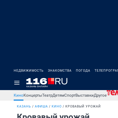
НЕДВИЖИМОСТЬ
ЗНАКОМСТВА
ПОГОДА
ТЕЛЕПРОГР
Кино
Концерты
Театр
Детям
Спорт
Выставки
Другое
КАЗАНЬ
АФИША
КИНО
КРОВАВЫЙ УРОЖАЙ
Кровавый урожай