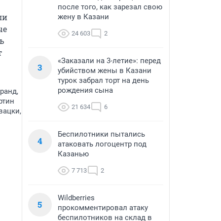
после того, как зарезал свою
и 
жену в Казани
е 
24 603
2
 
 
«Заказали на 3-летие»: перед
3
убийством жены в Казани
турок забрал торт на день
рождения сына
ранд,
ртин
21 634
6
вацки,
Беспилотники пытались
4
атаковать логоцентр под
Казанью
7 713
2
Wildberries
5
прокомментировал атаку
беспилотников на склад в