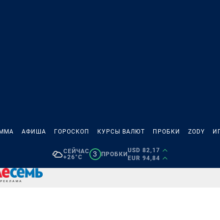
АММА
АФИША
ГОРОСКОП
КУРСЫ ВАЛЮТ
ПРОБКИ
ZODY
И
USD 82,17
СЕЙЧАС
3
ПРОБКИ
+26°C
EUR 94,84