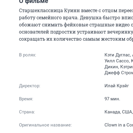
О фильме
Старшеклассница Куинн вместе с отцом перее
работу семейного врача. Девушка быстро впи
обожают снимать фейковые страшные видео с 
основателей подростки устраивают вечеринку 
сокращать их количество самым жестоким об
В ролях:
Кэти Дуглас,
Уилл Сассо, 
Дикин, Кэтри
Джефф Стром
Директор:
Илай Крэйг
Время:
97 мин.
Страна:
Канада, США,
Оригинальное название:
Clown in a Cor