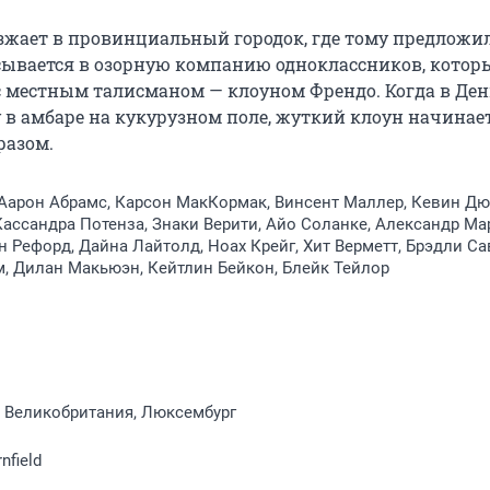
зжает в провинциальный городок, где тому предложил
сывается в озорную компанию одноклассников, которы
местным талисманом — клоуном Френдо. Когда в День
в амбаре на кукурузном поле, жуткий клоун начинает
разом.
 Аарон Абрамс, Карсон МакКормак, Винсент Маллер, Кевин Дю
Кассандра Потенза, Знаки Верити, Айо Соланке, Александр Ма
н Рефорд, Дайна Лайтолд, Ноах Крейг, Хит Верметт, Брэдли Са
, Дилан Макьюэн, Кейтлин Бейкон, Блейк Тейлор
 Великобритания, Люксембург
nfield