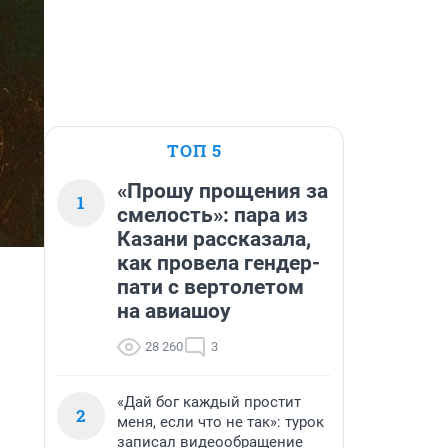
ТОП 5
«Прошу прощения за
1
смелость»: пара из
Казани рассказала,
как провела гендер-
пати с вертолетом
на авиашоу
28 260
3
«Дай бог каждый простит
2
меня, если что не так»: турок
записал видеообращение