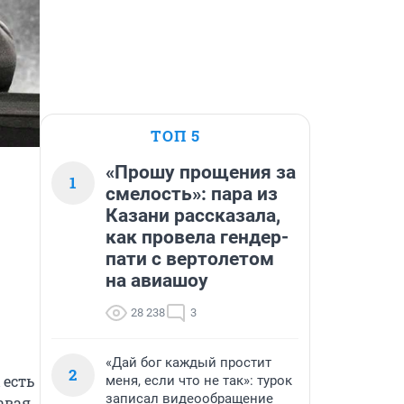
ТОП 5
«Прошу прощения за
1
смелость»: пара из
Казани рассказала,
как провела гендер-
пати с вертолетом
на авиашоу
28 238
3
«Дай бог каждый простит
2
есть 
меня, если что не так»: турок
записал видеообращение
вая, 