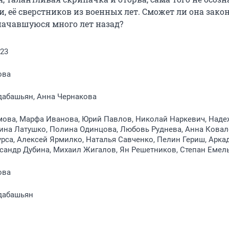
, её сверстников из военных лет. Сможет ли она закон
начавшуюся много лет назад?
023
ова
дабашьян, Анна Чернакова
мова, Марфа Иванова, Юрий Павлов, Николай Наркевич, Наде
ина Латушко, Полина Одинцова, Любовь Руднева, Анна Ковал
рса, Алексей Ярмилко, Наталья Савченко, Пелин Гериш, Арка
сандр Дубина, Михаил Жигалов, Ян Решетников, Степан Емел
ова
дабашьян