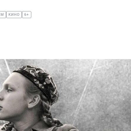
ЯМ
КИНО
6+