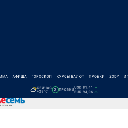
АММА
АФИША
ГОРОСКОП
КУРСЫ ВАЛЮТ
ПРОБКИ
ZODY
И
USD 81,41
СЕЙЧАС
3
ПРОБКИ
+28°C
EUR 94,06