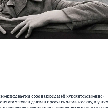
 переписывается с незнакомым ей курсантом военно-
нт его эшелон должен проехать через Москву, и у них 
талантливая скрипачка и оторва, сама того не осозна