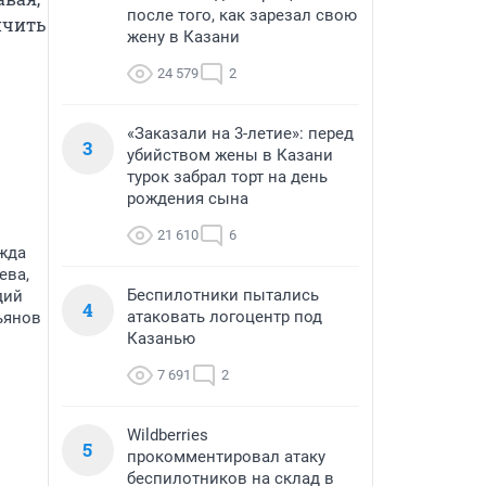
после того, как зарезал свою
чить 
жену в Казани
24 579
2
«Заказали на 3-летие»: перед
3
убийством жены в Казани
турок забрал торт на день
рождения сына
21 610
6
жда
ева,
Беспилотники пытались
дий
4
атаковать логоцентр под
ьянов
Казанью
7 691
2
Wildberries
5
прокомментировал атаку
беспилотников на склад в