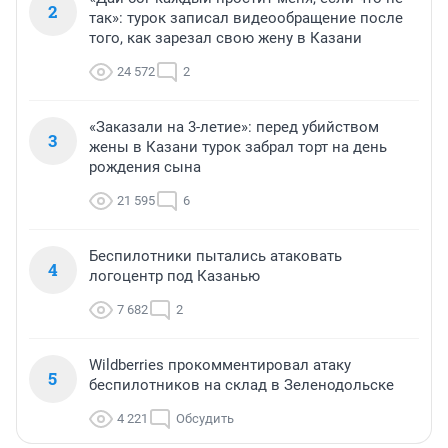
2
так»: турок записал видеообращение после
того, как зарезал свою жену в Казани
24 572
2
«Заказали на 3-летие»: перед убийством
3
жены в Казани турок забрал торт на день
рождения сына
21 595
6
Беспилотники пытались атаковать
4
логоцентр под Казанью
7 682
2
Wildberries прокомментировал атаку
5
беспилотников на склад в Зеленодольске
4 221
Обсудить