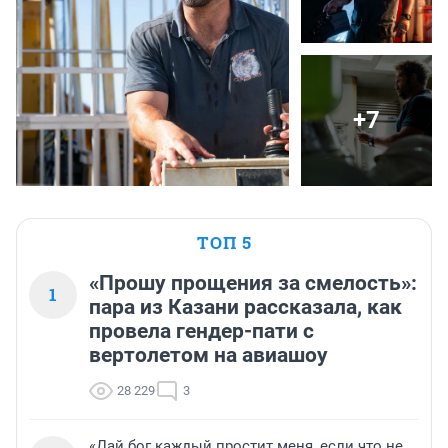
+7
ТОП 5
«Прошу прощения за смелость»:
1
пара из Казани рассказала, как
провела гендер-пати с
вертолетом на авиашоу
28 229
3
«Дай бог каждый простит меня, если что не