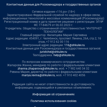
Контактные данные для Роскомнадзора и государственных органов
Сетевое издание «116.ру» (18+)
Зарегистрировано Федеральной службой по надзору в сфере связи,
информационных технологий и массовых коммуникаций (Роскомнадзор)
Регистрационный номер и дата принятия решения о регистрации: ЭЛ №
ФС 77-84679 от 06.02.2023 г.
Учредитель: Общество с ограниченной ответственностью "ИНТЕРНЕТ
ТЕХНОЛОГИИ"
Главный редактор: Филипцева Мария Сергеевна
Адрес редакции: 454091, г. Челябинск, проспект Ленина, 26А, стр.2, 16
этаж, +7 912 62 00 116
Электронный адрес редакции:
116@shkulev.ru
Контактные данные для Роскомнадзора и государственных органов:
juristchel@shkulev.ru
Техподдержка:
help@shkulev.ru
По вопросам коммерческого сотрудничества:
Жапарова Жанна, менеджер по работе с федеральными клиентами
zhanna.zhaparova@shkulev.ru
, моб. + 7 982 640 34 32
Ревина Мария, директор по работе с федеральными клиентами
mariya.revina@shkulev.ru
, моб. +7 910 402 4056
Редакция сайта не несет ответственности за достоверность
информации, содержащейся в рекламных объявлениях.
Информация об ограничениях
Политика использования cookies