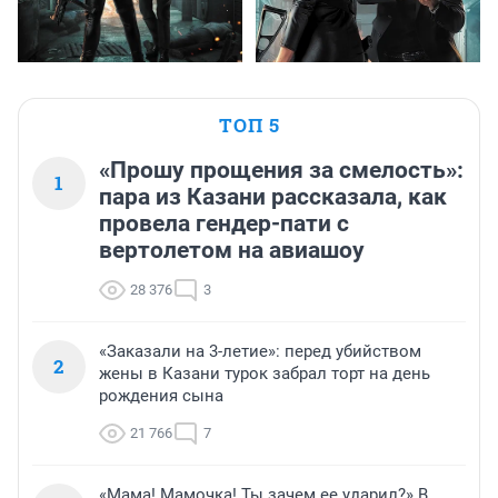
ТОП 5
«Прошу прощения за смелость»:
1
пара из Казани рассказала, как
провела гендер-пати с
вертолетом на авиашоу
28 376
3
«Заказали на 3-летие»: перед убийством
2
жены в Казани турок забрал торт на день
рождения сына
21 766
7
«Мама! Мамочка! Ты зачем ее ударил?» В