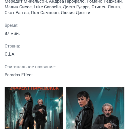
Мередит Микельсон, Андреа Гарофало, Романо Реджани,
Малич Сиссе, Luke Cannella, Диего Гуерра, Стивен Ланга,
Скот Рагглз, Пол Сэмпсон, Лючия Дзотти
Время:
87 мин.
Страна:
США
Оригинальное название:
Paradox Effect