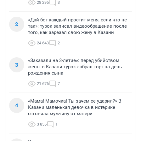
28 295
3
«Дай бог каждый простит меня, если что не
2
так»: турок записал видеообращение после
того, как зарезал свою жену в Казани
24 643
2
«Заказали на 3-летие»: перед убийством
3
жены в Казани турок забрал торт на день
рождения сына
21 676
7
«Мама! Мамочка! Ты зачем ее ударил?» В
4
Казани маленькая девочка в истерике
отгоняла мужчину от матери
3 855
1