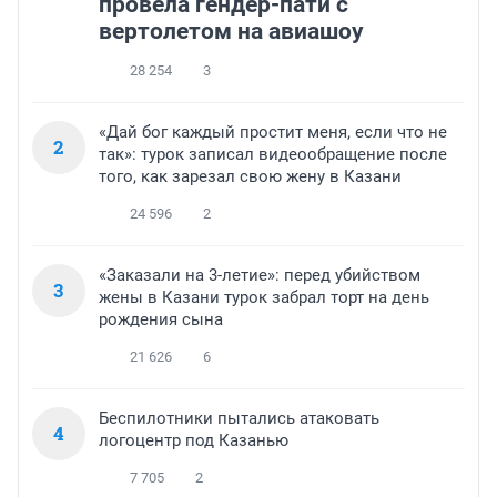
провела гендер-пати с
вертолетом на авиашоу
28 254
3
«Дай бог каждый простит меня, если что не
2
так»: турок записал видеообращение после
того, как зарезал свою жену в Казани
24 596
2
«Заказали на 3-летие»: перед убийством
3
жены в Казани турок забрал торт на день
рождения сына
21 626
6
Беспилотники пытались атаковать
4
логоцентр под Казанью
7 705
2