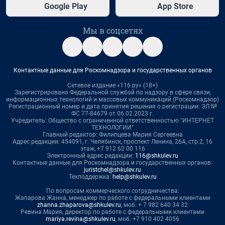
Google Play
App Store
Мы в соцсетях
Контактные данные для Роскомнадзора и государственных органов
Сетевое издание «116.ру» (18+)
Зарегистрировано Федеральной службой по надзору в сфере связи,
информационных технологий и массовых коммуникаций (Роскомнадзор)
Регистрационный номер и дата принятия решения о регистрации: ЭЛ №
ФС 77-84679 от 06.02.2023 г.
Учредитель: Общество с ограниченной ответственностью "ИНТЕРНЕТ
ТЕХНОЛОГИИ"
Главный редактор: Филипцева Мария Сергеевна
Адрес редакции: 454091, г. Челябинск, проспект Ленина, 26А, стр.2, 16
этаж, +7 912 62 00 116
Электронный адрес редакции:
116@shkulev.ru
Контактные данные для Роскомнадзора и государственных органов:
juristchel@shkulev.ru
Техподдержка:
help@shkulev.ru
По вопросам коммерческого сотрудничества:
Жапарова Жанна, менеджер по работе с федеральными клиентами
zhanna.zhaparova@shkulev.ru
, моб. + 7 982 640 34 32
Ревина Мария, директор по работе с федеральными клиентами
mariya.revina@shkulev.ru
, моб. +7 910 402 4056