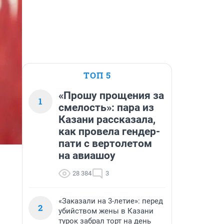
ТОП 5
«Прошу прощения за
1
смелость»: пара из
Казани рассказала,
как провела гендер-
пати с вертолетом
на авиашоу
28 384
3
«Заказали на 3-летие»: перед
2
убийством жены в Казани
турок забрал торт на день