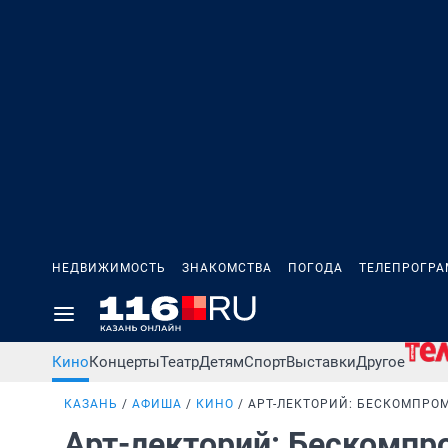
НЕДВИЖИМОСТЬ
ЗНАКОМСТВА
ПОГОДА
ТЕЛЕПРОГР
Кино
Концерты
Театр
Детям
Спорт
Выставки
Другое
КАЗАНЬ
АФИША
КИНО
АРТ-ЛЕКТОРИЙ: БЕСКОМПРО
Арт-лекторий: Бескомп