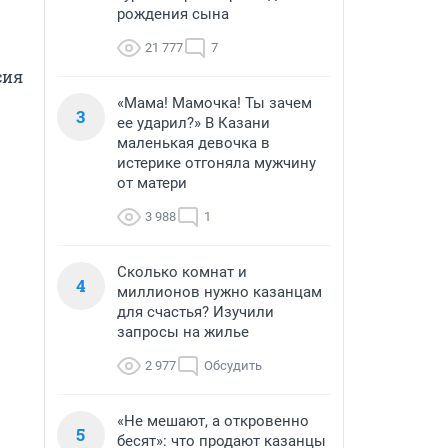
рождения сына
21 777
7
ия 
«Мама! Мамочка! Ты зачем
3
ее ударил?» В Казани
маленькая девочка в
истерике отгоняла мужчину
от матери
3 988
1
Сколько комнат и
4
миллионов нужно казанцам
для счастья? Изучили
запросы на жилье
2 977
Обсудить
«Не мешают, а откровенно
5
бесят»: что продают казанцы