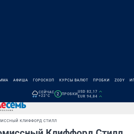
АММА
АФИША
ГОРОСКОП
КУРСЫ ВАЛЮТ
ПРОБКИ
ZODY
И
USD 82,17
СЕЙЧАС
2
ПРОБКИ
+22°C
EUR 94,84
МИССНЫЙ КЛИФФОРД СТИЛЛ
ромиссный Клиффорд Стилл