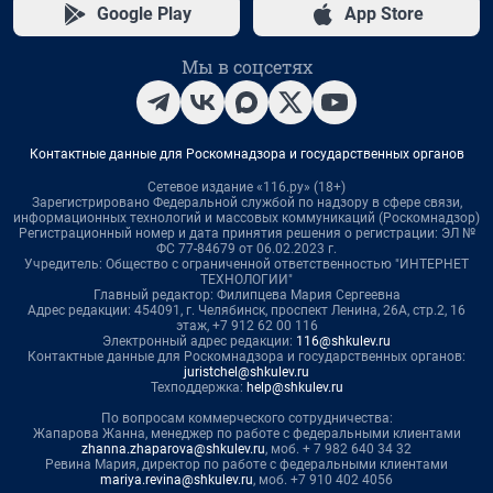
Google Play
App Store
Мы в соцсетях
Контактные данные для Роскомнадзора и государственных органов
Сетевое издание «116.ру» (18+)
Зарегистрировано Федеральной службой по надзору в сфере связи,
информационных технологий и массовых коммуникаций (Роскомнадзор)
Регистрационный номер и дата принятия решения о регистрации: ЭЛ №
ФС 77-84679 от 06.02.2023 г.
Учредитель: Общество с ограниченной ответственностью "ИНТЕРНЕТ
ТЕХНОЛОГИИ"
Главный редактор: Филипцева Мария Сергеевна
Адрес редакции: 454091, г. Челябинск, проспект Ленина, 26А, стр.2, 16
этаж, +7 912 62 00 116
Электронный адрес редакции:
116@shkulev.ru
Контактные данные для Роскомнадзора и государственных органов:
juristchel@shkulev.ru
Техподдержка:
help@shkulev.ru
По вопросам коммерческого сотрудничества:
Жапарова Жанна, менеджер по работе с федеральными клиентами
zhanna.zhaparova@shkulev.ru
, моб. + 7 982 640 34 32
Ревина Мария, директор по работе с федеральными клиентами
mariya.revina@shkulev.ru
, моб. +7 910 402 4056