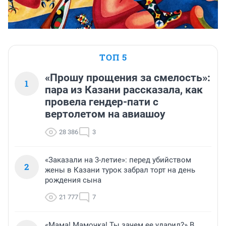
ТОП 5
«Прошу прощения за смелость»:
1
пара из Казани рассказала, как
провела гендер-пати с
вертолетом на авиашоу
28 386
3
«Заказали на 3-летие»: перед убийством
2
жены в Казани турок забрал торт на день
рождения сына
21 777
7
«Мама! Мамочка! Ты зачем ее ударил?» В